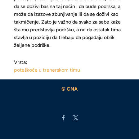
da se doživi baš na taj način i da bude podrška, a
može da izazove zbunjivanje ili da se doživi kao
takmičenje. Zato je važno da svako za sebe kaže
šta mu predstavlja podršku, a ne da ostatak tima
stavlja u poziciju da trebaju da pogađaju oblik
željene podrške.
Vrsta:
poteškoće u trenerskom timu
© CNA