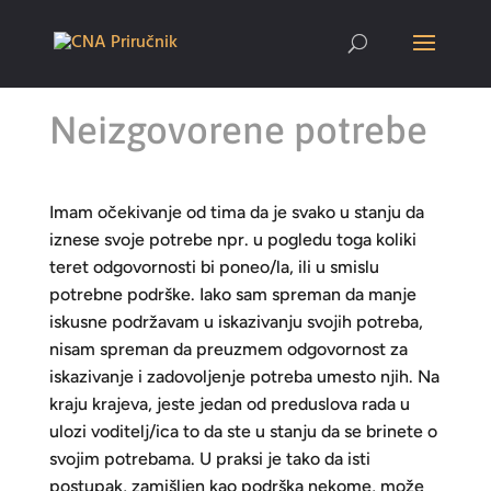
Neizgovorene potrebe
Imam očekivanje od tima da je svako u stanju da
iznese svoje potrebe npr. u pogledu toga koliki
teret odgovornosti bi poneo/la, ili u smislu
potrebne podrške. Iako sam spreman da manje
iskusne podržavam u iskazivanju svojih potreba,
nisam spreman da preuzmem odgovornost za
iskazivanje i zadovoljenje potreba umesto njih. Na
kraju krajeva, jeste jedan od preduslova rada u
ulozi voditelj/ica to da ste u stanju da se brinete o
svojim potrebama. U praksi je tako da isti
postupak, zamišljen kao podrška nekome, može