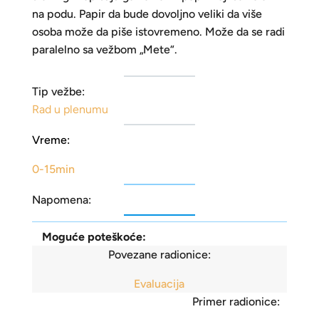
na podu. Papir da bude dovoljno veliki da više
osoba može da piše istovremeno. Može da se radi
paralelno sa vežbom „Mete“.
Tip vežbe:
Rad u plenumu
Vreme:
0-15min
Napomena:
Moguće poteškoće:
Povezane radionice:
Evaluacija
Primer radionice: