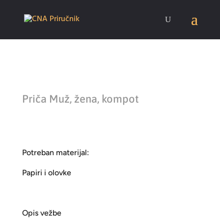
Priča Muž, žena, kompot
Potreban materijal:
Papiri i olovke
Opis vežbe