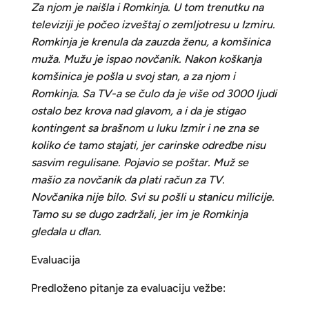
Za njom je naišla i Romkinja. U tom trenutku na
televiziji je počeo izveštaj o zemljotresu u Izmiru.
Romkinja je krenula da zauzda ženu, a komšinica
muža. Mužu je ispao novčanik. Nakon koškanja
komšinica je pošla u svoj stan, a za njom i
Romkinja. Sa TV-a se čulo da je više od 3000 ljudi
ostalo bez krova nad glavom, a i da je stigao
kontingent sa brašnom u luku Izmir i ne zna se
koliko će tamo stajati, jer carinske odredbe nisu
sasvim regulisane. Pojavio se poštar. Muž se
mašio za novčanik da plati račun za TV.
Novčanika nije bilo. Svi su pošli u stanicu milicije.
Tamo su se dugo zadržali, jer im je Romkinja
gledala u dlan.
Evaluacija
Predloženo pitanje za evaluaciju vežbe: