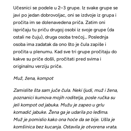
Učesnici se podele u 2–3 grupe. Iz svake grupe se
javi po jedan dobrovoljac, oni se izdvoje iz grupa i
pročita im se dolenavedena priča. Zatim oni
ispričaju tu priču drugoj osobi iz svoje grupe (da
ostali ne čuju), druga osoba trećoj… Poslednja
osoba ima zadatak da ono što je čula zapiše i
pročita u plenumu. Kad sve tri grupe pročitaju do
kakve su priče došli, pročitati pred svima i
originalnu verziju priče.
Muž, žena, kompot
Zamislite šta sam juče čula. Neki ljudi, muž i žena,
poznanici kumova mojih roditelja, posle ručka su
jeli kompot od jabuka. Mužu je zapeo u grlu
komadić jabuke. Žena ga je udarila po leđima.
Muž je pomislio kako ona hoće da se bije. Ušla je
komšinica bez kucanja. Ostavila je otvorena vrata.