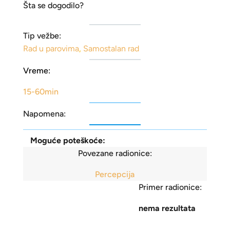
Šta se dogodilo?
Tip vežbe:
Rad u parovima
,
Samostalan rad
Vreme:
15-60min
Napomena:
Moguće poteškoće:
Povezane radionice:
Percepcija
Primer radionice:
nema rezultata