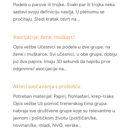
Podela u parove ili trojke. Svaki par ili trojka neka
sastavi svoju definiciju nasilja. U plenumu se
pročitaju. Sledi kratak osvrt na...
Asocijacije: žene, muškarci
Opis vežbe Učesnici se podele u dve grupe, na
žene i muškarce. Svi učesnici, u obe grupe, dobiju
po dva papira. Imaju 30 sekundi da napišu prve
odgovore/ asocijacije na...
Akteri suočavanja s prošlošću
Potreban materijal: Papiri, flomasteri, krep-traka
Opis vežbe Uz pomoć trenerskog tima grupa
nabraja sve društvene grupe koje su relevantne u
javnom i političkom životu (političari/ke,
novinari/ke, mladi, NVO, verske...