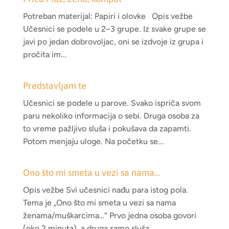
Potreban materijal: Papiri i olovke Opis vežbe
Učesnici se podele u 2–3 grupe. Iz svake grupe se
javi po jedan dobrovoljac, oni se izdvoje iz grupa i
pročita im...
Predstavljam te
Učesnici se podele u parove. Svako ispriča svom
paru nekoliko informacija o sebi. Druga osoba za
to vreme pažljivo sluša i pokušava da zapamti.
Potom menjaju uloge. Na početku se...
Ono što mi smeta u vezi sa nama…
Opis vežbe Svi učesnici nađu para istog pola.
Tema je „Ono što mi smeta u vezi sa nama
ženama/muškarcima…“ Prvo jedna osoba govori
(oko 2 minuta), a druga samo sluša....