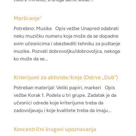
Marširanje*
Potrebno: Muzika Opis vežbe Unapred odabrati
neku muzičku numeru koja može da se dopadne
svim učesnicima i obezbediti tehniku za puštanje
muzike. Pozvati dobrovoljku/dobrovoljca, nekoga
ko može da se...
Kriterijumi za aktiviste/kinje (Ostrvo „Dub“)
Potreban materijal: Veliki papiri, markeri Opis
vežbe Korak 1. Podela u tri grupe. Zadatak je da
učesnici odrede koje kriterijume treba da
zadovoljavaju i koje kvalitete treba da imaju...
Koncentrični krugovi upoznavanja