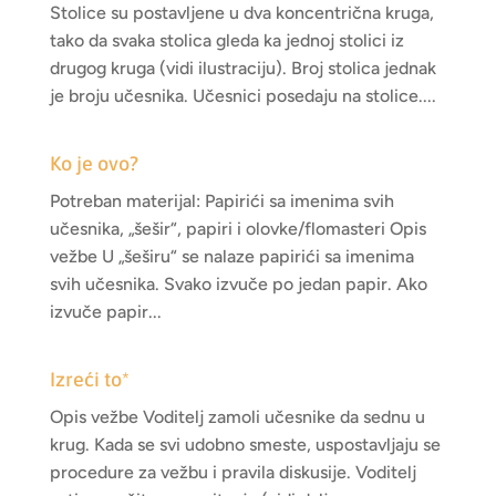
Stolice su postavljene u dva koncentrična kruga,
tako da svaka stolica gleda ka jednoj stolici iz
drugog kruga (vidi ilustraciju). Broj stolica jednak
je broju učesnika. Učesnici posedaju na stolice....
Ko je ovo?
Potreban materijal: Papirići sa imenima svih
učesnika, „šešir“, papiri i olovke/flomasteri Opis
vežbe U „šeširu“ se nalaze papirići sa imenima
svih učesnika. Svako izvuče po jedan papir. Ako
izvuče papir...
Izreći to*
Opis vežbe Voditelj zamoli učesnike da sednu u
krug. Kada se svi udobno smeste, uspostavljaju se
procedure za vežbu i pravila diskusije. Voditelj