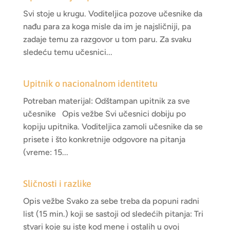
Svi stoje u krugu. Voditeljica pozove učesnike da
nađu para za koga misle da im je najsličniji, pa
zadaje temu za razgovor u tom paru. Za svaku
sledeću temu učesnici...
Upitnik o nacionalnom identitetu
Potreban materijal: Odštampan upitnik za sve
učesnike Opis vežbe Svi učesnici dobiju po
kopiju upitnika. Voditeljica zamoli učesnike da se
prisete i što konkretnije odgovore na pitanja
(vreme: 15...
Sličnosti i razlike
Opis vežbe Svako za sebe treba da popuni radni
list (15 min.) koji se sastoji od sledećih pitanja: Tri
stvari koje su iste kod mene i ostalih u ovoj