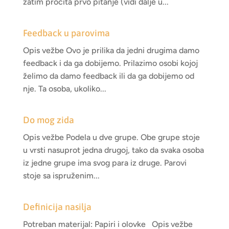
zatim pročita prvo pitanje (vidi dalje u...
Feedback u parovima
Opis vežbe Ovo je prilika da jedni drugima damo
feedback i da ga dobijemo. Prilazimo osobi kojoj
želimo da damo feedback ili da ga dobijemo od
nje. Ta osoba, ukoliko...
Do mog zida
Opis vežbe Podela u dve grupe. Obe grupe stoje
u vrsti nasuprot jedna drugoj, tako da svaka osoba
iz jedne grupe ima svog para iz druge. Parovi
stoje sa ispruženim...
Definicija nasilja
Potreban materijal: Papiri i olovke Opis vežbe