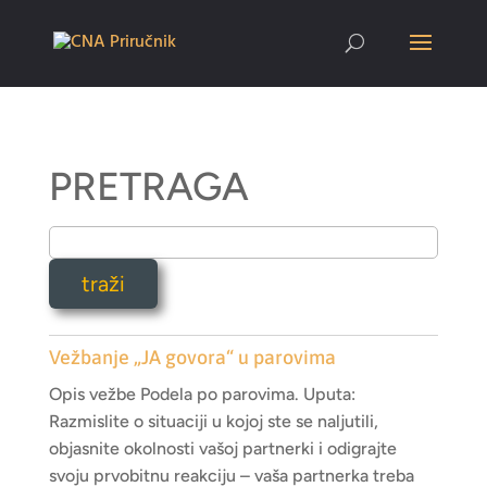
PRETRAGA
Vežbanje „JA govora“ u parovima
Opis vežbe Podela po parovima. Uputa:
Razmislite o situaciji u kojoj ste se naljutili,
objasnite okolnosti vašoj partnerki i odigrajte
svoju prvobitnu reakciju – vaša partnerka treba