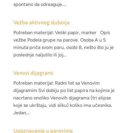
spontano da odreaguje....
Vežba aktivnog slušanja
Potreban materijal: Veliki papir, marker Opis
vežbe Podela grupe na parove. Osoba A u 5
minuta priča svom paru, osobi B, nešto što ju je
poslednje naljutilo ili joj...
Venovi dijagrami
Potreban materijal: Radni list sa Venovim
dijagramim Svi dobiju po list papira na kojima je
nacrtano onoliko Venovih dijagrama (tri elipse
koje se ukrštaju, vidi sliku) koliko ima učesnika.
Jedan...
Upoznavanje u parovima