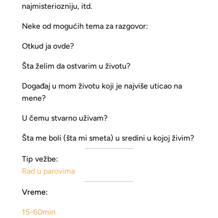
najmisteriozniju, itd.
Neke od mogućih tema za razgovor:
Otkud ja ovde?
Šta želim da ostvarim u životu?
Događaj u mom životu koji je najviše uticao na
mene?
U čemu stvarno uživam?
Šta me boli (šta mi smeta) u sredini u kojoj živim?
Tip vežbe:
Rad u parovima
Vreme:
15-60min