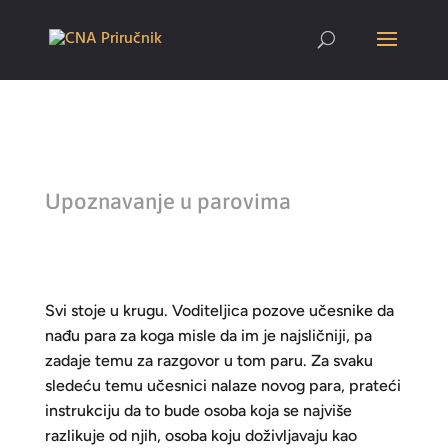
Upoznavanje u parovima
Svi stoje u krugu. Voditeljica pozove učesnike da
nađu para za koga misle da im je najsličniji, pa
zadaje temu za razgovor u tom paru. Za svaku
sledeću temu učesnici nalaze novog para, prateći
instrukciju da to bude osoba koja se najviše
razlikuje od njih, osoba koju doživljavaju kao