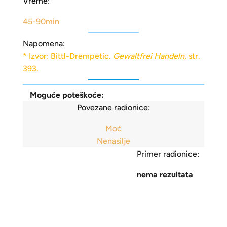
Vreme:
45-90min
Napomena:
* Izvor: Bittl-Drempetic.
Gewaltfrei Handeln
, str.
393.
Moguće poteškoće:
Povezane radionice:
Moć
Nenasilje
Primer radionice:
nema rezultata