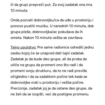
ili da grupi prepreči put. Za svoj zadatak ona ima
10 minuta.
Onda pozvati dobrovoljku/ca da uđe u prostoriju i
ponovo pustiti muziku. U narednih 10 minuta, dok
grupa pleše, dobrovoljka/ac pokušava da ih
ometa. Nakon 10 minuta vežba se završava.
T
ajno uputstvo:
Pre same radionice odrediti jednu
osobu kojoj će se unapred dati tajni zadatak.
Zadatak je da bude deo grupe, ali da proba da
utiče na grupu da promeni ono što radi i da
promeni svoju strukturu, da to ne radi previše
očigledno i da sa zadatkom počne tek kada se
dobrovoljka vrati u prostoriju i vežba počne.
Preciznije, zadatak joj je da ostane deo grupe, da
ne želi da se izopšti, već da postigne promenu.