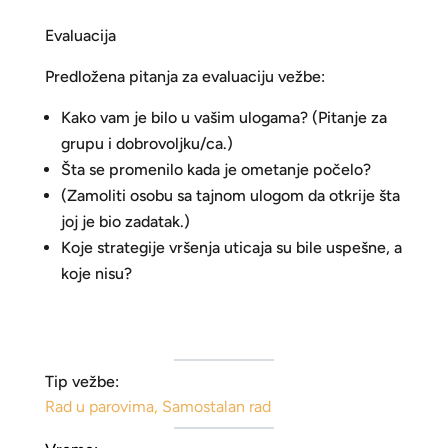
Evaluacija
Predložena pitanja za evaluaciju vežbe:
Kako vam je bilo u vašim ulogama? (Pitanje za
grupu i dobrovoljku/ca.)
Šta se promenilo kada je ometanje počelo?
(Zamoliti osobu sa tajnom ulogom da otkrije šta
joj je bio zadatak.)
Koje strategije vršenja uticaja su bile uspešne, a
koje nisu?
Tip vežbe:
Rad u parovima
,
Samostalan rad