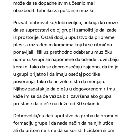
može da se dopadne svim učesnicima i
obezbediti tehniku za puštanje muzike.
Pozvati dobrovoljku/dobrovoljca, nekoga ko može
da se suprotstavi celoj grupi i zamoliti je da izađe
iz prostorije. Ostali dobiju uputstvo da pripreme
ples sa razrađenim koracima koji bi se ritmično
ponavljali i išli uz prethodno odabranu muzičku
numeru. Grupi se napomene da odrede i uvežbaju
korake, tako da se dobro osećaju zajedno, da im je
u grupi prijatno i da imaju osećaj podrške i
poverenja, tako da ne žele ništa da menjaju.
Njihov zadatak je da plešu u dogovorenom ritmu i
kaže im se da će vežba biti završena ako grupa
prestane da pleše na duže od 30 sekundi.
Dobrovoljki/cu dati uputstvo da proba da promeni
formaciju grupe i da nađe način da na njih utiče,
ali da pritom ne sme da se koristi fizičkom silom