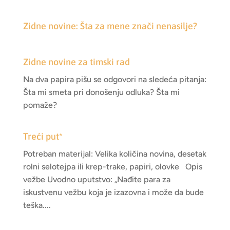
Zidne novine: Šta za mene znači nenasilje?
Zidne novine za timski rad
Na dva papira pišu se odgovori na sledeća pitanja:
Šta mi smeta pri donošenju odluka? Šta mi
pomaže?
Treći put*
Potreban materijal: Velika količina novina, desetak
rolni selotejpa ili krep-trake, papiri, olovke Opis
vežbe Uvodno uputstvo: „Nađite para za
iskustvenu vežbu koja je izazovna i može da bude
teška....