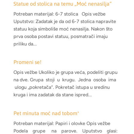
Statue od stolica na temu „Moć nenasilja“
Potreban materijal: 6-7 stolica Opis vežbe
Uputstvo: Zadatak je da od 6-7 stolica napravite
statuu koja simboliše moć nenasilja. Nakon što
prva osoba postavi statuu, posmatrači imaju
priliku da...
Promeni se!
Opis vežbe Ukoliko je grupa veća, podeliti grupu
na dve. Grupa stoji u krugu. Jedna osoba ima
ulogu „pokretača“. Pokretač istupa u sredinu
kruga i ima zadatak da stane ispred...
Pet minuta moć nad tobom*
Potreban materijal: Papiri i olovke Opis vežbe
Podela grupe na parove. Uputstvo glasi: