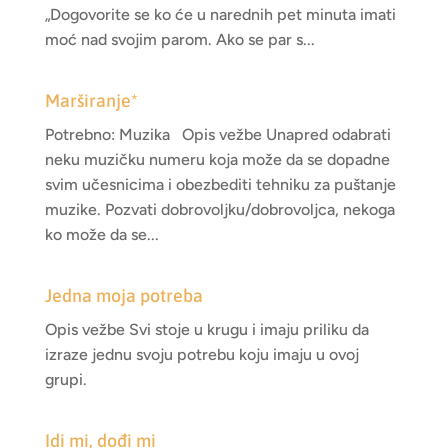
„Dogovorite se ko će u narednih pet minuta imati
moć nad svojim parom. Ako se par s...
Marširanje*
Potrebno: Muzika Opis vežbe Unapred odabrati
neku muzičku numeru koja može da se dopadne
svim učesnicima i obezbediti tehniku za puštanje
muzike. Pozvati dobrovoljku/dobrovoljca, nekoga
ko može da se...
Jedna moja potreba
Opis vežbe Svi stoje u krugu i imaju priliku da
izraze jednu svoju potrebu koju imaju u ovoj
grupi.
Idi mi, dođi mi