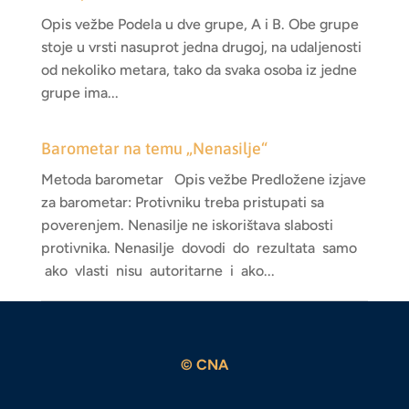
Opis vežbe Podela u dve grupe, A i B. Obe grupe
stoje u vrsti nasuprot jedna drugoj, na udaljenosti
od nekoliko metara, tako da svaka osoba iz jedne
grupe ima...
Barometar na temu „Nenasilje“
Metoda barometar Opis vežbe Predložene izjave
za barometar: Protivniku treba pristupati sa
poverenjem. Nenasilje ne iskorištava slabosti
protivnika. Nenasilje dovodi do rezultata samo
ako vlasti nisu autoritarne i ako...
© CNA