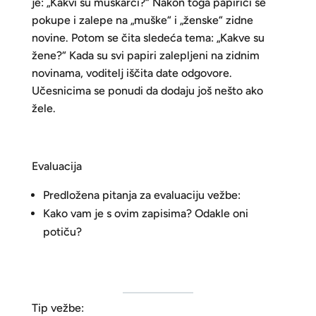
je: „Kakvi su muškarci?“ Nakon toga papirići se
pokupe i zalepe na „muške“ i „ženske“ zidne
novine. Potom se čita sledeća tema: „Kakve su
žene?“ Kada su svi papiri zalepljeni na zidnim
novinama, voditelj iščita date odgovore.
Učesnicima se ponudi da dodaju još nešto ako
žele.
Evaluacija
Predložena pitanja za evaluaciju vežbe:
Kako vam je s ovim zapisima? Odakle oni
potiču?
Tip vežbe: