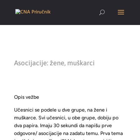
Asocijacije: žene, muškarci
Opis vežbe
Učesnici se podele u dve grupe, na žene i
muškarce. Svi učesnici, u obe grupe, dobiju po
dva papira. Imaju 30 sekundi da napišu prve
odgovore/ asocijacije na zadatu temu. Prva tema