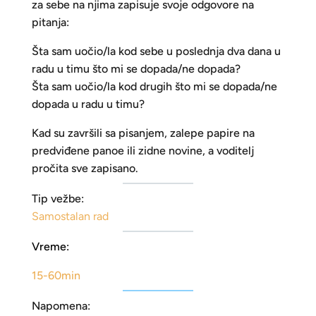
za sebe na njima zapisuje svoje odgovore na
pitanja:
Šta sam uočio/la kod sebe u poslednja dva dana u
radu u timu što mi se dopada/ne dopada?
Šta sam uočio/la kod drugih što mi se dopada/ne
dopada u radu u timu?
Kad su završili sa pisanjem, zalepe papire na
predviđene panoe ili zidne novine, a voditelj
pročita sve zapisano.
Tip vežbe:
Samostalan rad
Vreme:
15-60min
Napomena: