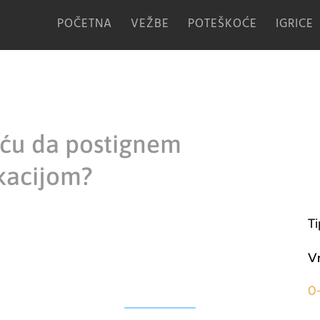
POČETNA
VEŽBE
POTEŠKOĆE
IGRICE
oću da postignem
kacijom?
Ti
V
0