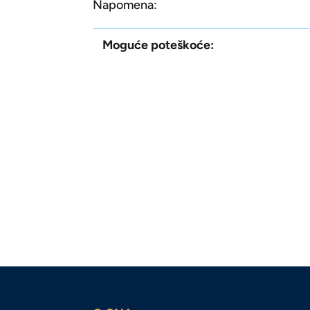
Napomena:
Moguće poteškoće: