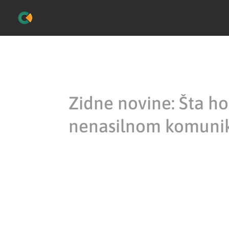
Zidne novine: Šta h
nenasilnom komuni