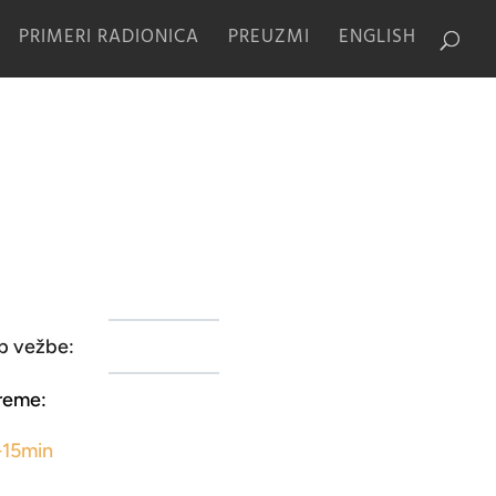
PRIMERI RADIONICA
PREUZMI
ENGLISH
p vežbe:
reme:
-15min