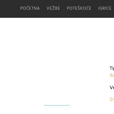
POČETNA
VEŽBE
POTEŠKOĆE
IGRICE
Ti
R
V
0