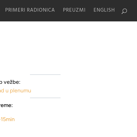
PRIMERI RADIONICA
PREUZMI
ENGLISH
p vežbe:
ad u plenumu
reme:
-15min