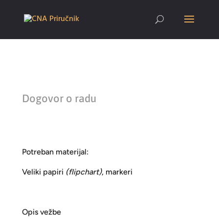
Dogovor o radu
Potreban materijal:
Veliki papiri
(flipchart)
, markeri
Opis vežbe