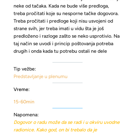
neke od tačaka. Kada ne bude više predloga,
treba pročitati koje su nesporne tačke dogovora.
Treba pročitati i predloge koji nisu usvojeni od
strane svih, jer treba imati u vidu šta je još
predloženo i razloge zašto se neko usprotivio. Na
taj način se uvodi i princip poštovanja potreba
drugih i onda kada tu potrebu ostali ne dele
Tip vežbe:
Predstavljanje u plenumu
Vreme:
15-60min
Napomena:
Dogovor o radu može da se radi i u okviru uvodne
radionice. Kako god, on bi trebalo da je