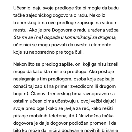
Učesnici daju svoje predloge šta bi mogle da budu
tačke zajedničkog dogovora o radu. Neko iz
trenerskog tima ove predloge zapisuje na vidnom
mestu. Ako je pre Dogovora o radu urađena vežba
Šta mi se (ne) dopada u komunikaciji sa drugima
,
učesnici se mogu pozvati da uvrste i elemente
koje su neposredno pre toga čuli.
Nakon što se predlog zapiše, oni koji ga nisu izneli
mogu da kažu šta misle o predlogu. Ako postoje
neslaganja s tim predlogom, osoba koja zapisuje
označi taj zapis (na primer zvezdicom ili drugom
bojom). Članovi trenerskog tima ravnopravno sa
ostalim učesnicima učestvuju u ovoj vežbi dajući
svoje predloge (kako se javlja za reč, kako rešiti
pitanje mobilnih telefona, itd.) Neizbežna tačka
dogovora je da je dogovor podložan promeni i da
bilo ko može da inicira dodavanje novih ili brisanje