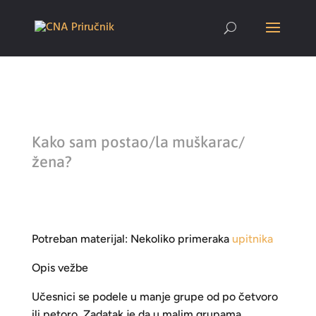
Kako sam postao/la muškarac/
žena?
Potreban materijal: Nekoliko primeraka
upitnika
Opis vežbe
Učesnici se podele u manje grupe od po četvoro
ili petoro. Zadatak je da u malim grupama