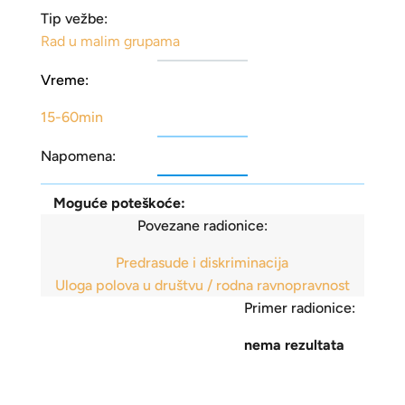
Tip vežbe:
Rad u malim grupama
Vreme:
15-60min
Napomena:
Moguće poteškoće:
Povezane radionice:
Predrasude i diskriminacija
Uloga polova u društvu / rodna ravnopravnost
Primer radionice:
nema rezultata