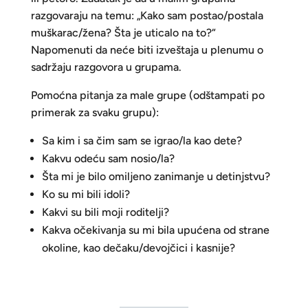
razgovaraju na temu: „Kako sam postao/postala
muškarac/žena? Šta je uticalo na to?“
Napomenuti da neće biti izveštaja u plenumu o
sadržaju razgovora u grupama.
Pomoćna pitanja za male grupe (odštampati po
primerak za svaku grupu):
Sa kim i sa čim sam se igrao/la kao dete?
Kakvu odeću sam nosio/la?
Šta mi je bilo omiljeno zanimanje u detinjstvu?
Ko su mi bili idoli?
Kakvi su bili moji roditelji?
Kakva očekivanja su mi bila upućena od strane
okoline, kao dečaku/devojčici i kasnije?