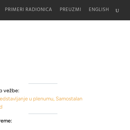
PRIMERI RADIONICA
PREUZMI
ENGLISH
p vežbe:
edstavljanje u plenumu
,
Samostalan
ad
reme: