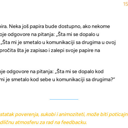
1
apira. Neka još papira bude dostupno, ako nekome
svoje odgovore na pitanja: „Šta mi se dopalo u
 „Šta mi je smetalo u komunikaciji sa drugima u ovoj
ročita šta je zapisao i zalepi svoje papire na
oje odgovore na pitanja: „Šta mi se dopalo kod
 mi je smetalo kod sebe u komunikaciji sa drugima?“
statak poverenja, sukobi i animoziteti, može biti poticaj
dličnu atmosferu za rad na feedbacku.