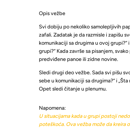
Opis vežbe
Svi dobiju po nekoliko samolepljivih p
zafali. Zadatak je da razmisle i zapišu 
komunikaciji sa drugima u ovoj grupi?“ i
grupi?“ Kada završe sa pisanjem, svako p
predviđene panoe ili zidne novine.
Sledi drugi deo vežbe. Sada svi pišu sv
sebe u komunikaciji sa drugima?“ i „Šta
Opet sledi čitanje u plenumu.
Napomena:
U situacijama kada u grupi postoji nedo
poteškoća. Ova vežba može da kreira o