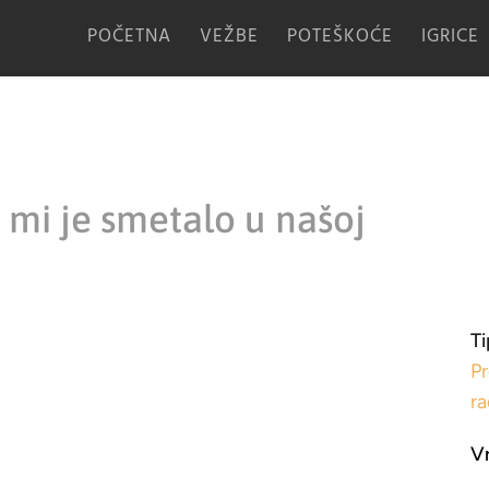
POČETNA
VEŽBE
POTEŠKOĆE
IGRICE
 mi je smetalo u našoj
Ti
Pr
r
V