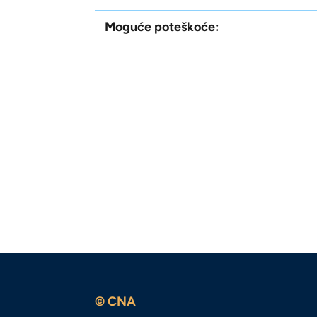
Moguće poteškoće:
© CNA