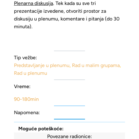
Plenarna diskusija
. Tek kada su sve tri
prezentacije izvedene, otvoriti prostor za
diskusiju u plenumu, komentare i pitanja (do 30
minuta).
Tip vežbe:
Predstavljanje u plenumu
,
Rad u malim grupama
,
Rad u plenumu
Vreme:
90-180min
Napomena:
Moguće poteškoće:
Povezane radionice: