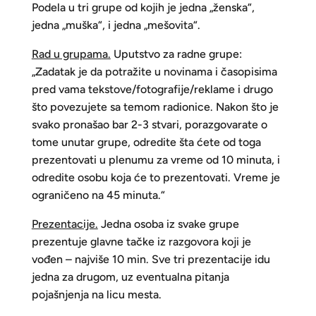
Podela u tri grupe od kojih je jedna „ženska“,
jedna „muška“, i jedna „mešovita“.
Rad u grupama.
Uputstvo za radne grupe:
„Zadatak je da potražite u novinama i časopisima
pred vama tekstove/fotografije/reklame i drugo
što povezujete sa temom radionice. Nakon što je
svako pronašao bar 2-3 stvari, porazgovarate o
tome unutar grupe, odredite šta ćete od toga
prezentovati u plenumu za vreme od 10 minuta, i
odredite osobu koja će to prezentovati. Vreme je
ograničeno na 45 minuta.“
Prezentacije.
Jedna osoba iz svake grupe
prezentuje glavne tačke iz razgovora koji je
vođen – najviše 10 min. Sve tri prezentacije idu
jedna za drugom, uz eventualna pitanja
pojašnjenja na licu mesta.