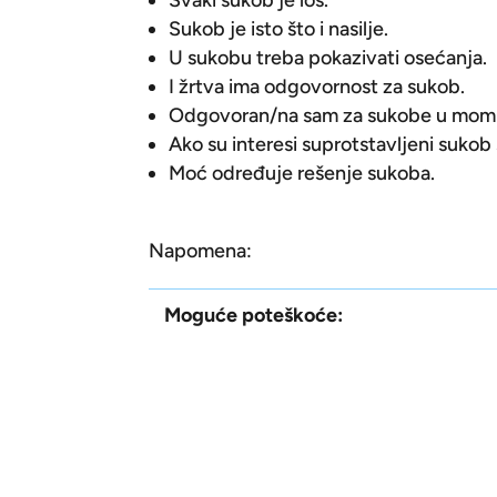
Svaki sukob je loš.
Sukob je isto što i nasilje.
U sukobu treba pokazivati osećanja.
I žrtva ima odgovornost za sukob.
Odgovoran/na sam za sukobe u mom 
Ako su interesi suprotstavljeni sukob 
Moć određuje rešenje sukoba.
Napomena:
Moguće poteškoće: