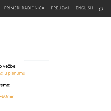
PRIMERI RADIONICA
PREUZMI
ENGLISH
p vežbe:
ad u plenumu
reme:
5-60min