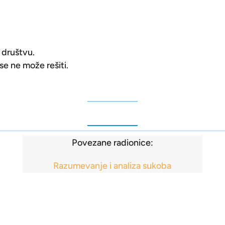
društvu.
se ne može rešiti.
Povezane radionice:
Razumevanje i analiza sukoba