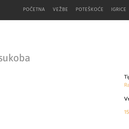
POČETNA
VEŽBE
POTEŠKOĆE
IGRICE
 sukoba
Ti
R
V
1