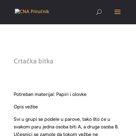
Crtačka bitka
Potreban materijal: Papiri i olovke
Opis vežbe
Svi u grupi se podele u parove, tako što će u
svakom paru jedna osoba biti A, a druga osoba B.
Učesnici se zamole da tokom vežbe ne