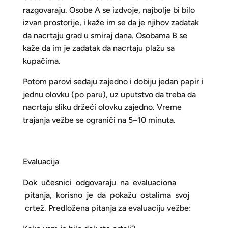
razgovaraju. Osobe A se izdvoje, najbolje bi bilo
izvan prostorije, i kaže im se da je njihov zadatak
da nacrtaju grad u smiraj dana. Osobama B se
kaže da im je zadatak da nacrtaju plažu sa
kupačima.
Potom parovi sedaju zajedno i dobiju jedan papir i
jednu olovku (po paru), uz uputstvo da treba da
nacrtaju sliku držeći olovku zajedno. Vreme
trajanja vežbe se ograniči na 5–10 minuta.
Evaluacija
Dok učesnici odgovaraju na evaluaciona
pitanja, korisno je da pokažu ostalima svoj
crtež. Predložena pitanja za evaluaciju vežbe: