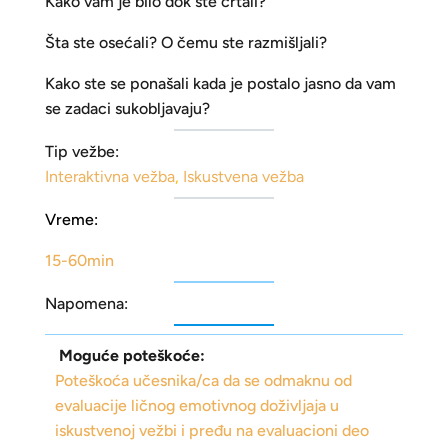
Kako vam je bilo dok ste crtali?
Šta ste osećali? O čemu ste razmišljali?
Kako ste se ponašali kada je postalo jasno da vam
se zadaci sukobljavaju?
Tip vežbe:
Interaktivna vežba
,
Iskustvena vežba
Vreme:
15-60min
Napomena:
Moguće poteškoće:
Poteškoća učesnika/ca da se odmaknu od
evaluacije ličnog emotivnog doživljaja u
iskustvenoj vežbi i pređu na evaluacioni deo