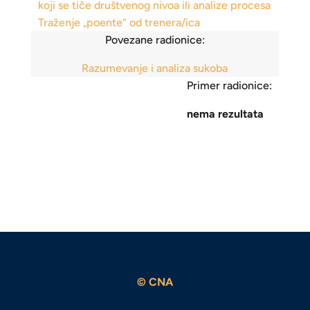
koji se tiče društvenog nivoa ili analize procesa
Traženje „poente“ od trenera/ica
Povezane radionice:
Razumevanje i analiza sukoba
Primer radionice:
nema rezultata
© CNA