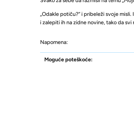
Svako za sebe da razmisli na temu „Moji 
„Odakle potiču?“ i pribeleži svoje misli
i zalepiti ih na zidne novine, tako da sv
Napomena:
Moguće poteškoće: