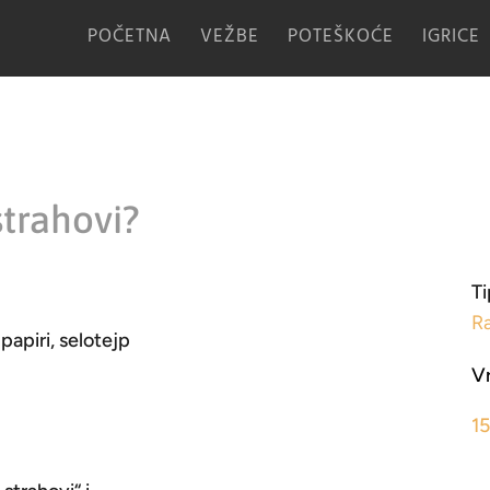
POČETNA
VEŽBE
POTEŠKOĆE
IGRICE
strahovi?
Ti
R
 papiri, selotejp
V
1