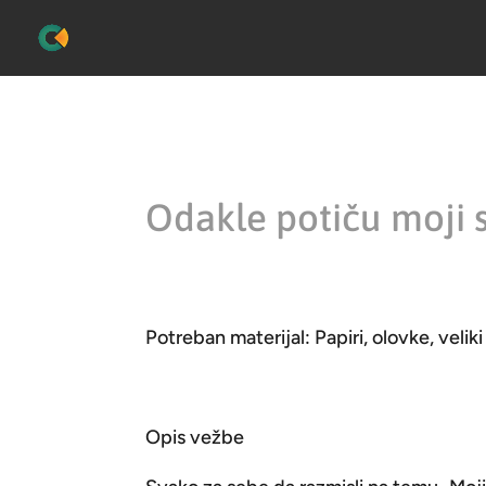
Odakle potiču moji 
Potreban materijal: Papiri, olovke, veliki
Opis vežbe