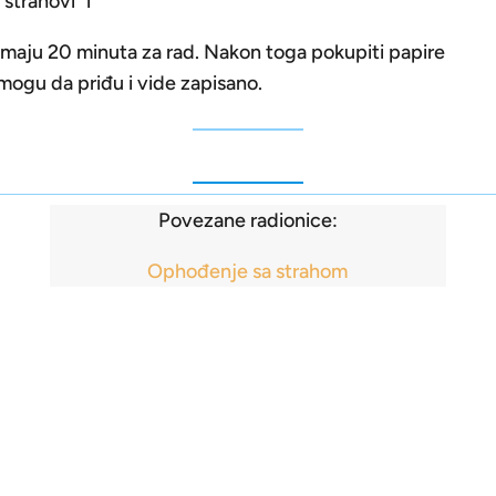
strahovi“ i
. Imaju 20 minuta za rad. Nakon toga pokupiti papire
i mogu da priđu i vide zapisano.
Povezane radionice:
Ophođenje sa strahom