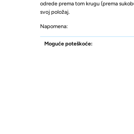
odrede prema tom krugu (prema sukobu) 
svoj položaj.
Napomena:
Moguće poteškoće: