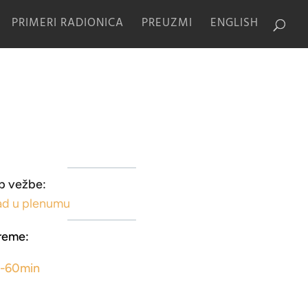
PRIMERI RADIONICA
PREUZMI
ENGLISH
p vežbe:
ad u plenumu
reme:
5-60min