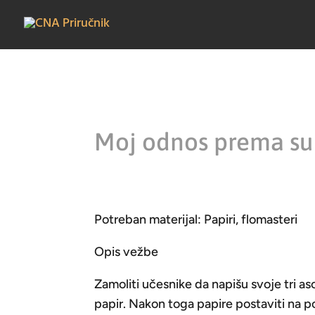
Moj odnos prema s
Potreban materijal: Papiri, flomasteri
Opis vežbe
Zamoliti učesnike da napišu svoje tri as
papir. Nakon toga papire postaviti na po