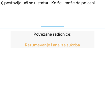
postavljajući se u statuu. Ko želi može da pojasni
Povezane radionice:
Razumevanje i analiza sukoba