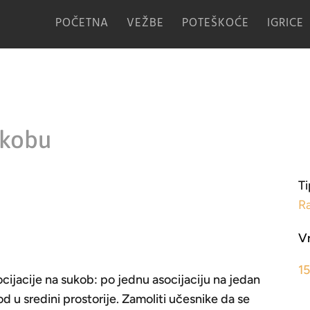
POČETNA
VEŽBE
POTEŠKOĆE
IGRICE
ukobu
Ti
R
V
1
ocijacije na sukob: po jednu asocijaciju na jedan
d u sredini prostorije. Zamoliti učesnike da se