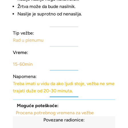
Žrtva može da bude nasilnik.
Nasilje je suprotno od nenasilja.
Tip vežbe:
Rad u plenumu
Vreme:
15-60min
Napomena:
Treba imati u vidu da ako ljudi stoje, vežba ne sme
trajati duže od 20-30 minuta.
Moguće poteškoće:
Procena potrebnog vremena za vežbe
Povezane radionice: