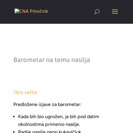
Barometar na temu nasilja
Opis vežbe
Predložene izjave za barometar:
Kada bih bio ugrožen, ja bih pod datim
okolnostima primenio nasilje.
Radije nasilje nego kukavičluk.