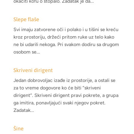
okačiti kofu o stopalo. Zadatak je da...
Slepe flaše
Svi imaju zatvorene oči i polako i u tišini se kreću
kroz prostoriju, držeći pritom ruke uz telo kako
ne bi udarili nekoga. Pri svakom dodiru sa drugom
osobom se...
Skriveni dirigent
Jedan dobrovoljac izađe iz prostorije, a ostali se
za to vreme dogovore ko će biti “skriveni
dirigent“. Skriveni dirigent pravi pokrete, a grupa
ga imitira, ponavljajući svaki njegov pokret.
Zadatak...
Šine