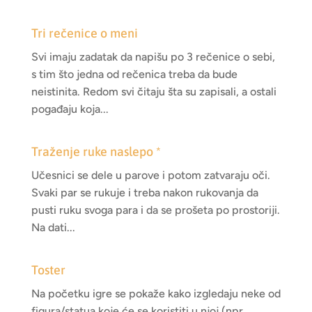
Tri rečenice o meni
Svi imaju zadatak da napišu po 3 rečenice o sebi,
s tim što jedna od rečenica treba da bude
neistinita. Redom svi čitaju šta su zapisali, a ostali
pogađaju koja...
Traženje ruke naslepo *
Učesnici se dele u parove i potom zatvaraju oči.
Svaki par se rukuje i treba nakon rukovanja da
pusti ruku svoga para i da se prošeta po prostoriji.
Na dati...
Toster
Na početku igre se pokaže kako izgledaju neke od
figura/statua koje će se koristiti u njoj (npr.