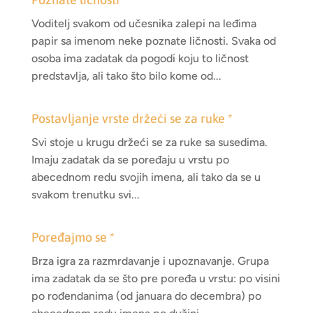
Voditelj svakom od učesnika zalepi na leđima
papir sa imenom neke poznate ličnosti. Svaka od
osoba ima zadatak da pogodi koju to ličnost
predstavlja, ali tako što bilo kome od...
Postavljanje vrste držeći se za ruke *
Svi stoje u krugu držeći se za ruke sa susedima.
Imaju zadatak da se poređaju u vrstu po
abecednom redu svojih imena, ali tako da se u
svakom trenutku svi...
Poređajmo se *
Brza igra za razmrdavanje i upoznavanje. Grupa
ima zadatak da se što pre poređa u vrstu: po visini
po rođendanima (od januara do decembra) po