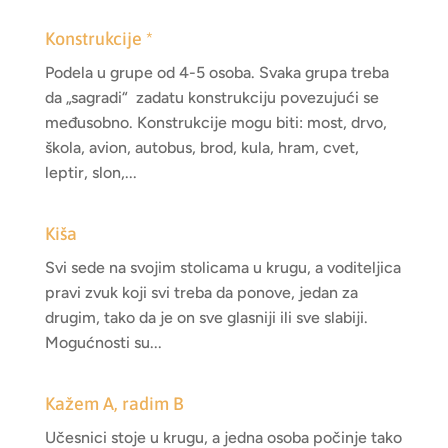
Konstrukcije *
Podela u grupe od 4-5 osoba. Svaka grupa treba
da „sagradi“ zadatu konstrukciju povezujući se
međusobno. Konstrukcije mogu biti: most, drvo,
škola, avion, autobus, brod, kula, hram, cvet,
leptir, slon,...
Kiša
Svi sede na svojim stolicama u krugu, a voditeljica
pravi zvuk koji svi treba da ponove, jedan za
drugim, tako da je on sve glasniji ili sve slabiji.
Mogućnosti su...
Kažem A, radim B
Učesnici stoje u krugu, a jedna osoba počinje tako