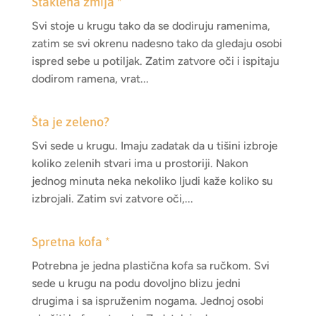
Staklena zmija *
Svi stoje u krugu tako da se dodiruju ramenima,
zatim se svi okrenu nadesno tako da gledaju osobi
ispred sebe u potiljak. Zatim zatvore oči i ispitaju
dodirom ramena, vrat...
Šta je zeleno?
Svi sede u krugu. Imaju zadatak da u tišini izbroje
koliko zelenih stvari ima u prostoriji. Nakon
jednog minuta neka nekoliko ljudi kaže koliko su
izbrojali. Zatim svi zatvore oči,...
Spretna kofa *
Potrebna je jedna plastična kofa sa ručkom. Svi
sede u krugu na podu dovoljno blizu jedni
drugima i sa ispruženim nogama. Jednoj osobi