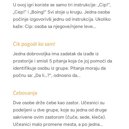
U ovoj igri koriste se samo tri instrukcije: „Cip!“,
„Cep!“ i „Boing!“ Svi stoje u krugu. Jedna osoba
počinje izgovorivši jednu od instrukcija. Ukoliko
kaže: Cip: osoba sa njegove/njene leve...
Čik pogodi ko sam!
Jedna dobrovoljka ima zadatak da izađe iz
prostorije i smisli 5 pitanja koja će joj pomoći da
identifikuje osobu iz grupe. Pitanja moraju da
počnu sa: „Da li…?“, odnosno da...
Ćebovanje
Dve osobe drže ćebe kao zastor. Učesnici su
podeljeni u dve grupe, koje su jedna od druge
sakrivene ovim zastorom (čuče, sede, kleče).
Učesnici malo promene mesta, a po jedna...