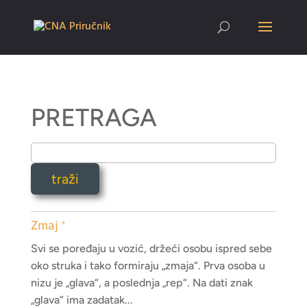
PRETRAGA
Zmaj *
Svi se poređaju u vozić, držeći osobu ispred sebe
oko struka i tako formiraju „zmaja“. Prva osoba u
nizu je „glava“, a poslednja „rep“. Na dati znak
„glava“ ima zadatak...