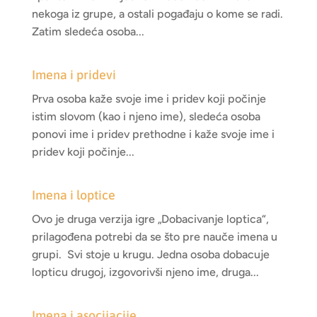
nekoga iz grupe, a ostali pogađaju o kome se radi.
Zatim sledeća osoba...
Imena i pridevi
Prva osoba kaže svoje ime i pridev koji počinje
istim slovom (kao i njeno ime), sledeća osoba
ponovi ime i pridev prethodne i kaže svoje ime i
pridev koji počinje...
Imena i loptice
Ovo je druga verzija igre „Dobacivanje loptica“,
prilagođena potrebi da se što pre nauče imena u
grupi. Svi stoje u krugu. Jedna osoba dobacuje
lopticu drugoj, izgovorivši njeno ime, druga...
Imena i asocijacije