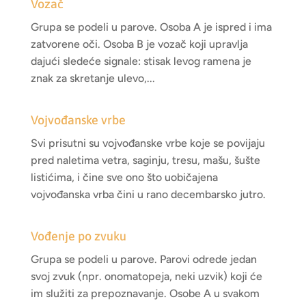
Vozač
Grupa se podeli u parove. Osoba A je ispred i ima
zatvorene oči. Osoba B je vozač koji upravlja
dajući sledeće signale: stisak levog ramena je
znak za skretanje ulevo,...
Vojvođanske vrbe
Svi prisutni su vojvođanske vrbe koje se povijaju
pred naletima vetra, saginju, tresu, mašu, šušte
listićima, i čine sve ono što uobičajena
vojvođanska vrba čini u rano decembarsko jutro.
Vođenje po zvuku
Grupa se podeli u parove. Parovi odrede jedan
svoj zvuk (npr. onomatopeja, neki uzvik) koji će
im služiti za prepoznavanje. Osobe A u svakom