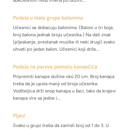
abecednom redu imena po dužini...
Podela u male grupe balonima
Učesnici se dobacuju balonima. (Baloni u tri boje,
broj balona jednak broju učesnika.) Na dati znak
(pljeskanje, prestanak muzike ili neki drugi) svako
uhvati po jedan balon. Učesnici koji drže...
Podela na parove pomoću kanapčića
Pripremiti kanape dužine oko 20 cm. Broj kanapa
treba da je upola manji od broja učesnika.
Voditeljica drži snop kanapa u šaci, tako da krajevi
kanapa vire sa jedne i...
Pljes!
Svako u grupi treba da zamisli broj od 1 do 3. U