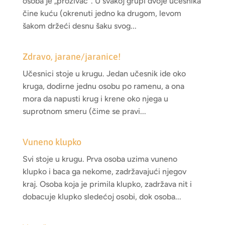
osoba je „prozivač“. U svakoj grupi dvoje učesnika
čine kuću (okrenuti jedno ka drugom, levom
šakom držeći desnu šaku svog...
Zdravo, jarane/jaranice!
Učesnici stoje u krugu. Jedan učesnik ide oko
kruga, dodirne jednu osobu po ramenu, a ona
mora da napusti krug i krene oko njega u
suprotnom smeru (čime se pravi...
Vuneno klupko
Svi stoje u krugu. Prva osoba uzima vuneno
klupko i baca ga nekome, zadržavajući njegov
kraj. Osoba koja je primila klupko, zadržava nit i
dobacuje klupko sledećoj osobi, dok osoba...