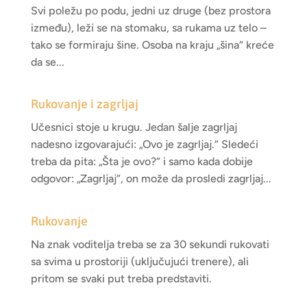
Svi poležu po podu, jedni uz druge (bez prostora
između), leži se na stomaku, sa rukama uz telo –
tako se formiraju šine. Osoba na kraju „šina“ kreće
da se...
Rukovanje i zagrljaj
Učesnici stoje u krugu. Jedan šalje zagrljaj
nadesno izgovarajući: „Ovo je zagrljaj.“ Sledeći
treba da pita: „Šta je ovo?“ i samo kada dobije
odgovor: „Zagrljaj“, on može da prosledi zagrljaj...
Rukovanje
Na znak voditelja treba se za 30 sekundi rukovati
sa svima u prostoriji (uključujući trenere), ali
pritom se svaki put treba predstaviti.