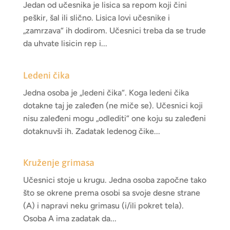
Jedan od učesnika je lisica sa repom koji čini
peškir, šal ili slično. Lisica lovi učesnike i
„zamrzava“ ih dodirom. Učesnici treba da se trude
da uhvate lisicin rep i...
Ledeni čika
Jedna osoba je „ledeni čika“. Koga ledeni čika
dotakne taj je zaleđen (ne miče se). Učesnici koji
nisu zaleđeni mogu „odlediti“ one koju su zaleđeni
dotaknuvši ih. Zadatak ledenog čike...
Kruženje grimasa
Učesnici stoje u krugu. Jedna osoba započne tako
što se okrene prema osobi sa svoje desne strane
(A) i napravi neku grimasu (i/ili pokret tela).
Osoba A ima zadatak da...