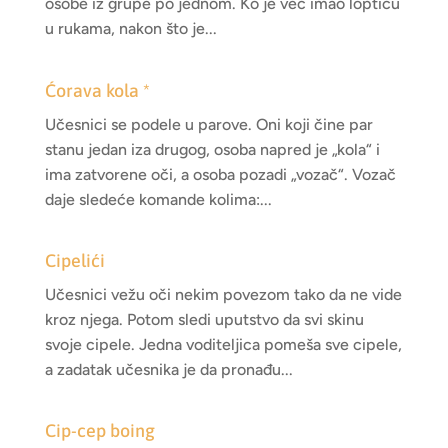
osobe iz grupe po jednom. Ko je već imao lopticu
u rukama, nakon što je...
Ćorava kola *
Učesnici se podele u parove. Oni koji čine par
stanu jedan iza drugog, osoba napred je „kola“ i
ima zatvorene oči, a osoba pozadi „vozač“. Vozač
daje sledeće komande kolima:...
Cipelići
Učesnici vežu oči nekim povezom tako da ne vide
kroz njega. Potom sledi uputstvo da svi skinu
svoje cipele. Jedna voditeljica pomeša sve cipele,
a zadatak učesnika je da pronađu...
Cip-cep boing