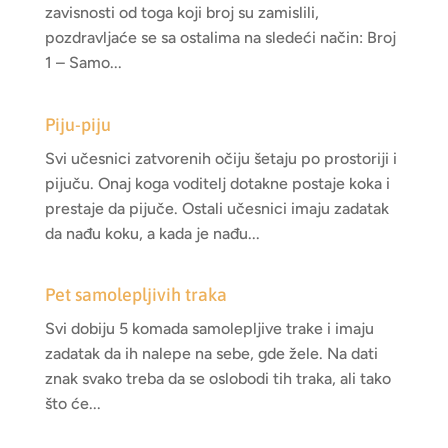
zavisnosti od toga koji broj su zamislili,
pozdravljaće se sa ostalima na sledeći način: Broj
1 – Samo...
Piju-piju
Svi učesnici zatvorenih očiju šetaju po prostoriji i
pijuču. Onaj koga voditelj dotakne postaje koka i
prestaje da pijuče. Ostali učesnici imaju zadatak
da nađu koku, a kada je nađu...
Pet samolepljivih traka
Svi dobiju 5 komada samolepljive trake i imaju
zadatak da ih nalepe na sebe, gde žele. Na dati
znak svako treba da se oslobodi tih traka, ali tako
što će...