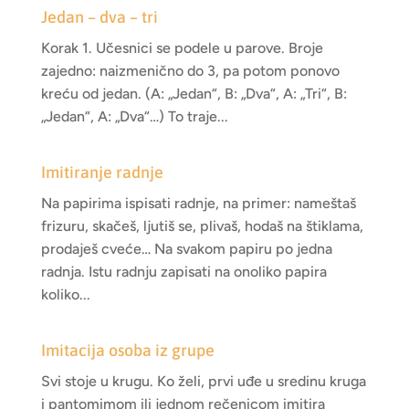
Jedan – dva – tri
Korak 1. Učesnici se podele u parove. Broje
zajedno: naizmenično do 3, pa potom ponovo
kreću od jedan. (A: „Jedan“, B: „Dva“, A: „Tri“, B:
„Jedan“, A: „Dva“…) To traje...
Imitiranje radnje
Na papirima ispisati radnje, na primer: nameštaš
frizuru, skačeš, ljutiš se, plivaš, hodaš na štiklama,
prodaješ cveće… Na svakom papiru po jedna
radnja. Istu radnju zapisati na onoliko papira
koliko...
Imitacija osoba iz grupe
Svi stoje u krugu. Ko želi, prvi uđe u sredinu kruga
i pantomimom ili jednom rečenicom imitira