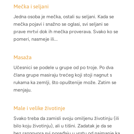
Mečka i seljani
Jedna osoba je mečka, ostali su seljani. Kada se
mečka pojavi i snažno se oglasi, svi seljani se
prave mrtvi dok ih mečka proverava. Svako ko se
pomeri, nasmeje ili...
Masaža
Učesnici se podele u grupe od po troje. Po dva
člana grupe masiraju trećeg koji stoji nagnut s
rukama ka zemlji, što opuštenije može. Zatim se
menjaju.
Male i velike životinje
Svako treba da zamisli svoju omiljenu životinju (ili
bilo koju životinju), ali u tišini. Zadatak je da se
bez razgovora svi poređaju u vrstu od najmanje ka