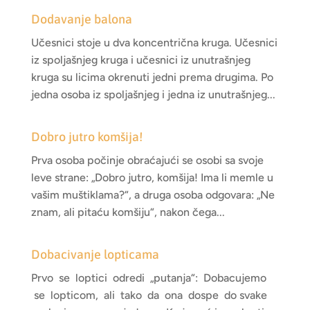
Dodavanje balona
Učesnici stoje u dva koncentrična kruga. Učesnici
iz spoljašnjeg kruga i učesnici iz unutrašnjeg
kruga su licima okrenuti jedni prema drugima. Po
jedna osoba iz spoljašnjeg i jedna iz unutrašnjeg...
Dobro jutro komšija!
Prva osoba počinje obraćajući se osobi sa svoje
leve strane: „Dobro jutro, komšija! Ima li memle u
vašim muštiklama?“, a druga osoba odgovara: „Ne
znam, ali pitaću komšiju“, nakon čega...
Dobacivanje lopticama
Prvo se loptici odredi „putanja“: Dobacujemo
se lopticom, ali tako da ona dospe do svake