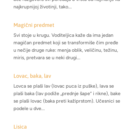
najkrupnijoj životinji, tako...
Magični predmet
Svi stoje u krugu. Voditeljica kaže da ima jedan
magičan predmet koji se transformiše čim pređe
u nečije druge ruke: menja oblik, veličinu, težinu,
miris, pretvara se u neki drugi...
Lovac, baka, lav
Lovca se plaši lav (lovac puca iz puške), lava se
plaši baka (lav podiže „prednje šape“ i rikne), bake
se plaši lovac (baka preti kažiprstom). Učesnici se
podele u dve...
Lisica