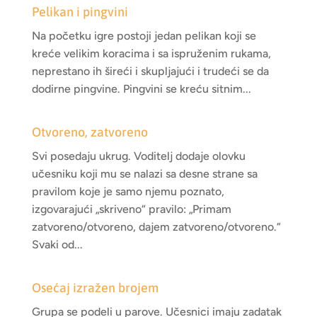
Pelikan i pingvini
Na početku igre postoji jedan pelikan koji se
kreće velikim koracima i sa ispruženim rukama,
neprestano ih šireći i skupljajući i trudeći se da
dodirne pingvine. Pingvini se kreću sitnim...
Otvoreno, zatvoreno
Svi posedaju ukrug. Voditelj dodaje olovku
učesniku koji mu se nalazi sa desne strane sa
pravilom koje je samo njemu poznato,
izgovarajući „skriveno“ pravilo: „Primam
zatvoreno/otvoreno, dajem zatvoreno/otvoreno.“
Svaki od...
Osećaj izražen brojem
Grupa se podeli u parove. Učesnici imaju zadatak