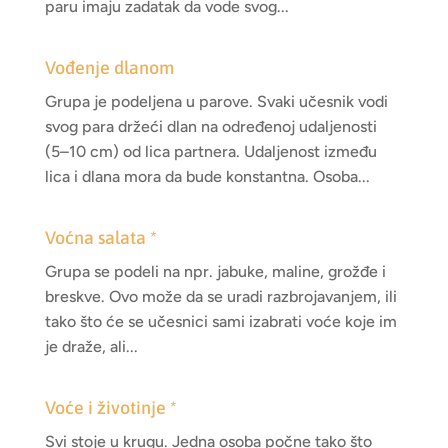
paru imaju zadatak da vode svog...
Vođenje dlanom
Grupa je podeljena u parove. Svaki učesnik vodi
svog para držeći dlan na određenoj udaljenosti
(5–10 cm) od lica partnera. Udaljenost između
lica i dlana mora da bude konstantna. Osoba...
Voćna salata *
Grupa se podeli na npr. jabuke, maline, grožđe i
breskve. Ovo može da se uradi razbrojavanjem, ili
tako što će se učesnici sami izabrati voće koje im
je draže, ali...
Voće i životinje *
Svi stoje u krugu. Jedna osoba počne tako što