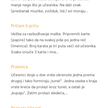
manje nego što je učesnika. Na dati znak
(prestanak muzike, zvižduk, itd.) svi moraju...
Pričam ti priču
Vežba za razbuđivanje mašte. Pripremiti karte
(papire) tako da na svakoj piše po jedna reč
(imenica). Broj karata je tri puta veći od učesnika.
Svako izvuče 3 karte i ima...
Praonica
Učesnici stoje u dve vrste okrenute jedna prema
drugoj i tako formiraju „tunel“. Jedna osoba s kraja
vrste kreće da prolazi kroz tunel, a ostali je
„kupaju“. Zatim prolazi sledeća,...
Poznate ličnosti