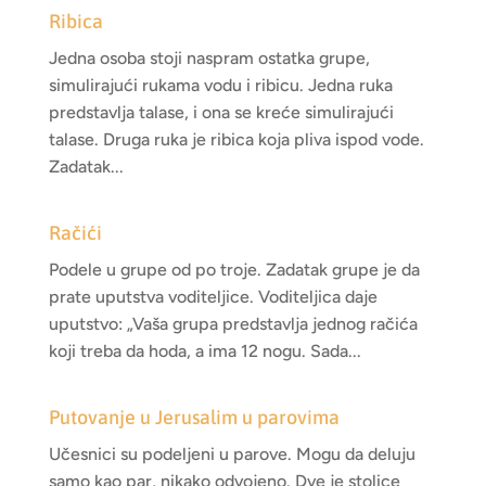
Ribica
Jedna osoba stoji naspram ostatka grupe,
simulirajući rukama vodu i ribicu. Jedna ruka
predstavlja talase, i ona se kreće simulirajući
talase. Druga ruka je ribica koja pliva ispod vode.
Zadatak...
Račići
Podele u grupe od po troje. Zadatak grupe je da
prate uputstva voditeljice. Voditeljica daje
uputstvo: „Vaša grupa predstavlja jednog račića
koji treba da hoda, a ima 12 nogu. Sada...
Putovanje u Jerusalim u parovima
Učesnici su podeljeni u parove. Mogu da deluju
samo kao par, nikako odvojeno. Dve je stolice