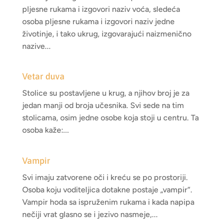
pljesne rukama i izgovori naziv voća, sledeća
osoba pljesne rukama i izgovori naziv jedne
životinje, i tako ukrug, izgovarajući naizmenično
nazive...
Vetar duva
Stolice su postavljene u krug, a njihov broj je za
jedan manji od broja učesnika. Svi sede na tim
stolicama, osim jedne osobe koja stoji u centru. Ta
osoba kaže:...
Vampir
Svi imaju zatvorene oči i kreću se po prostoriji.
Osoba koju voditeljica dotakne postaje „vampir“.
Vampir hoda sa ispruženim rukama i kada napipa
nečiji vrat glasno se i jezivo nasmeje,...