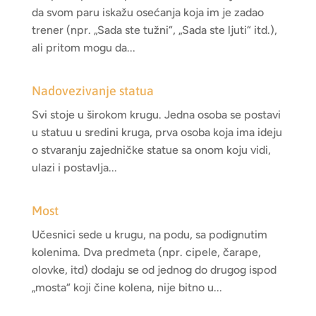
da svom paru iskažu osećanja koja im je zadao
trener (npr. „Sada ste tužni“, „Sada ste ljuti“ itd.),
ali pritom mogu da...
Nadovezivanje statua
Svi stoje u širokom krugu. Jedna osoba se postavi
u statuu u sredini kruga, prva osoba koja ima ideju
o stvaranju zajedničke statue sa onom koju vidi,
ulazi i postavlja...
Most
Učesnici sede u krugu, na podu, sa podignutim
kolenima. Dva predmeta (npr. cipele, čarape,
olovke, itd) dodaju se od jednog do drugog ispod
„mosta“ koji čine kolena, nije bitno u...