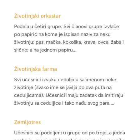
Životinjski orkestar
Podela u četiri grupe. Svi članovi grupe izvlače
po papirić na kome je ispisan naziv za neku
životinju: pas, mačka, kokoška, krava, ovca, žaba i
slično; a na jednom papiru...
Životinjska farma
Svi učesnici izvuku ceduljicu sa imenom neke
životinje (svako ime se javlja po dva puta na
ceduljicama). Učesnici imaju zadatak da imitiraju
životinju sa ceduljice i tako nađu svog para....
Zemljotres
Učesnici su podeljeni u grupe od po troje, a jedna