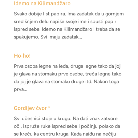
Idemo na Kilimandžaro
Svako dobije list papira. Ima zadatak da u gornjem
središnjem delu napiše svoje ime i spusti papir
ispred sebe. Idemo na Kilimandžaro i treba da se
spakujemo. Svi imaju zadatak...
Ho-ho!
Prva osoba legne na leđa, druga legne tako da joj
je glava na stomaku prve osobe, treća legne tako
da joj je glava na stomaku druge itd. Nakon toga
prva...
Gordijev čvor *
Svi učesnici stoje u krugu. Na dati znak zatvore
oči, ispruže ruke ispred sebe i počinju polako da
se kreću ka centru kruga. Kada naiđu na nečiju