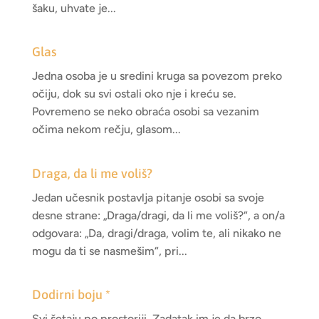
šaku, uhvate je...
Glas
Jedna osoba je u sredini kruga sa povezom preko
očiju, dok su svi ostali oko nje i kreću se.
Povremeno se neko obraća osobi sa vezanim
očima nekom rečju, glasom...
Draga, da li me voliš?
Jedan učesnik postavlja pitanje osobi sa svoje
desne strane: „Draga/dragi, da li me voliš?“, a on/a
odgovara: „Da, dragi/draga, volim te, ali nikako ne
mogu da ti se nasmešim“, pri...
Dodirni boju *
Svi šetaju po prostoriji. Zadatak im je da brzo