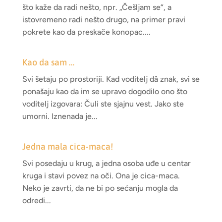
što kaže da radi nešto, npr. „Češljam se“, a
istovremeno radi nešto drugo, na primer pravi
pokrete kao da preskače konopac....
Kao da sam …
Svi šetaju po prostoriji. Kad voditelj dâ znak, svi se
ponašaju kao da im se upravo dogodilo ono što
voditelj izgovara: Čuli ste sjajnu vest. Jako ste
umorni. Iznenada je...
Jedna mala cica-maca!
Svi posedaju u krug, a jedna osoba uđe u centar
kruga i stavi povez na oči. Ona je cica-maca.
Neko je zavrti, da ne bi po sećanju mogla da
odredi...