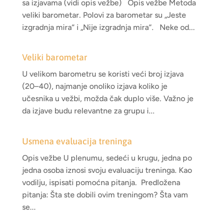
sa izjavama (vidi opis vežbe) Opis vežbe Metoda
veliki barometar. Polovi za barometar su „Jeste
izgradnja mira“ i „Nije izgradnja mira“. Neke od...
Veliki barometar
U velikom barometru se koristi veći broj izjava
(20–40), najmanje onoliko izjava koliko je
učesnika u vežbi, možda čak duplo više. Važno je
da izjave budu relevantne za grupu i...
Usmena evaluacija treninga
Opis vežbe U plenumu, sedeći u krugu, jedna po
jedna osoba iznosi svoju evaluaciju treninga. Kao
vodilju, ispisati pomoćna pitanja. Predložena
pitanja: Šta ste dobili ovim treningom? Šta vam
se...