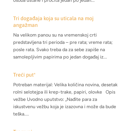
osoba ustane i pročita jedan po jedan...
Tri događaja koja su uticala na moj
angažman
Na velikom panou su na vremenskoj crti
predstavljena tri perioda – pre rata; vreme rata;
posle rata. Svako treba da za sebe zapiše na
samolepljivim papirima po jedan događaj iz...
Treći put*
Potreban materijal: Velika količina novina, desetak
rolni selotejpa ili krep-trake, papiri, olovke Opis
vežbe Uvodno uputstvo: „Nađite para za
iskustvenu vežbu koja je izazovna i može da bude
teška....