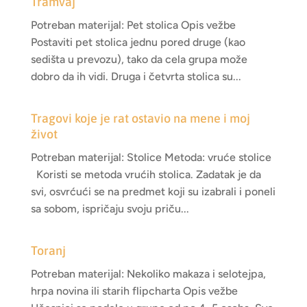
Tramvaj
Potreban materijal: Pet stolica Opis vežbe
Postaviti pet stolica jednu pored druge (kao
sedišta u prevozu), tako da cela grupa može
dobro da ih vidi. Druga i četvrta stolica su...
Tragovi koje je rat ostavio na mene i moj
život
Potreban materijal: Stolice Metoda: vruće stolice
Koristi se metoda vrućih stolica. Zadatak je da
svi, osvrćući se na predmet koji su izabrali i poneli
sa sobom, ispričaju svoju priču...
Toranj
Potreban materijal: Nekoliko makaza i selotejpa,
hrpa novina ili starih flipcharta Opis vežbe