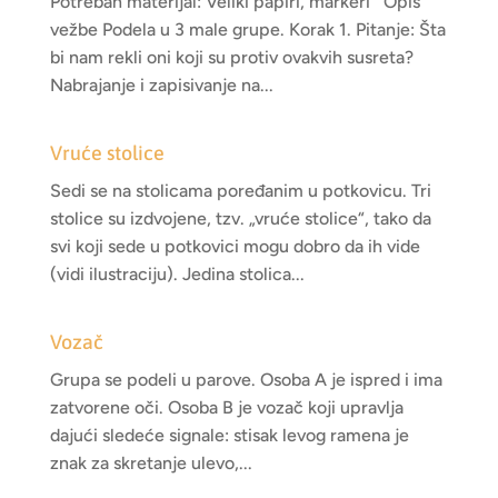
Potreban materijal: Veliki papiri, markeri Opis
vežbe Podela u 3 male grupe. Korak 1. Pitanje: Šta
bi nam rekli oni koji su protiv ovakvih susreta?
Nabrajanje i zapisivanje na...
Vruće stolice
Sedi se na stolicama poređanim u potkovicu. Tri
stolice su izdvojene, tzv. „vruće stolice“, tako da
svi koji sede u potkovici mogu dobro da ih vide
(vidi ilustraciju). Jedina stolica...
Vozač
Grupa se podeli u parove. Osoba A je ispred i ima
zatvorene oči. Osoba B je vozač koji upravlja
dajući sledeće signale: stisak levog ramena je
znak za skretanje ulevo,...